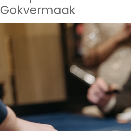
Gokvermaak