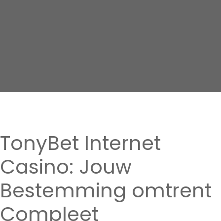
TonyBet Internet
Casino: Jouw
Bestemming omtrent
Compleet