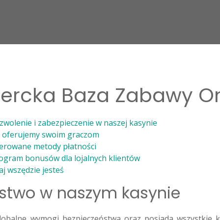
percka Baza Zabawy On
zwolenie i zabezpieczenie w naszej kasynie
 oferujemy swoim graczom
erowane metody płatności
ogram bonusów dla lojalnych klientów
aj wszędzie jesteś
ństwo w naszym kasynie
globalne wymogi bezpieczeństwa oraz posiada wszystkie k