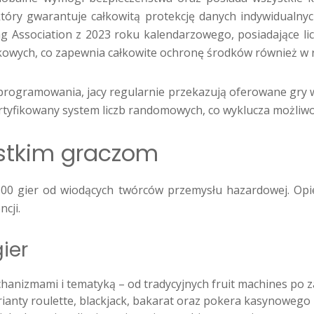
óry gwarantuje całkowitą protekcję danych indywidualnych
 Association z 2023 roku kalendarzowego, posiadające li
wych, co zapewnia całkowite ochronę środków również w ra
ogramowania, jacy regularnie przekazują oferowane gry we
ertyfikowany system liczb randomowych, co wyklucza możliwo
stkim graczom
500 gier od wiodących twórców przemysłu hazardowej. Opi
cji.
ier
anizmami i tematyką – od tradycyjnych fruit machines po 
rianty roulette, blackjack, bakarat oraz pokera kasynowego