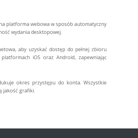
wna platforma webowa w sposób automatyczny
ność wydania desktopowej.
netowa, aby uzyskać dostęp do pełnej zbioru
 platformach iOS oraz Android, zapewniając
dukuje okres przystępu do konta. Wszystkie
jakość grafiki.