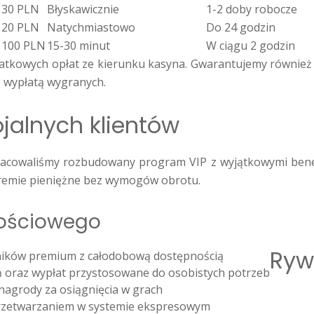
30 PLN
Błyskawicznie
1-2 doby robocze
20 PLN
Natychmiastowo
Do 24 godzin
100 PLN
15-30 minut
W ciągu 2 godzin
atkowych opłat ze kierunku kasyna. Gwarantujemy równie
ą wypłatą wygranych.
jalnych klientów
pracowaliśmy rozbudowany program VIP z wyjątkowymi bene
premie pieniężne bez wymogów obrotu.
nościowego
Rywa
wników premium z całodobową dostępnością
ń oraz wypłat przystosowane do osobistych potrzeb
nagrody za osiągnięcia w grach
 przetwarzaniem w systemie ekspresowym