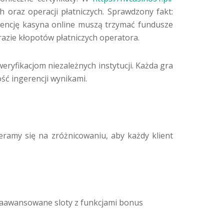
 oraz operacji płatniczych. Sprawdzony fakt:
cencję kasyna online muszą trzymać fundusze
zie kłopotów płatniczych operatora.
ryfikacjom niezależnych instytucji. Każda gra
ść ingerencji wynikami.
eramy się na zróżnicowaniu, aby każdy klient
zaawansowane sloty z funkcjami bonus