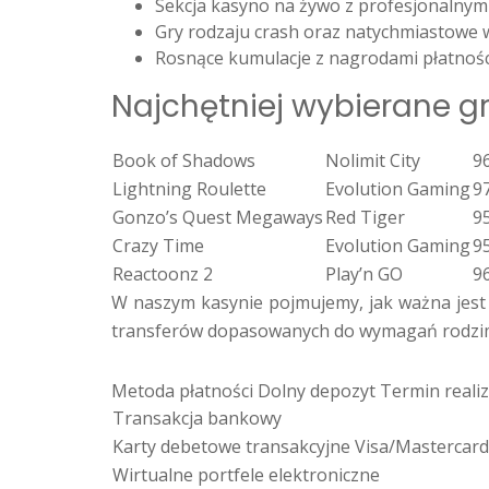
Sekcja kasyno na żywo z profesjonalnymi
Gry rodzaju crash oraz natychmiastowe w
Rosnące kumulacje z nagrodami płatności
Najchętniej wybierane gr
Book of Shadows
Nolimit City
9
Lightning Roulette
Evolution Gaming
9
Gonzo’s Quest Megaways
Red Tiger
9
Crazy Time
Evolution Gaming
9
Reactoonz 2
Play’n GO
9
W naszym kasynie pojmujemy, jak ważna jest
transferów dopasowanych do wymagań rodzim
Metoda płatności Dolny depozyt Termin realiz
Transakcja bankowy
Karty debetowe transakcyjne Visa/Mastercard
Wirtualne portfele elektroniczne