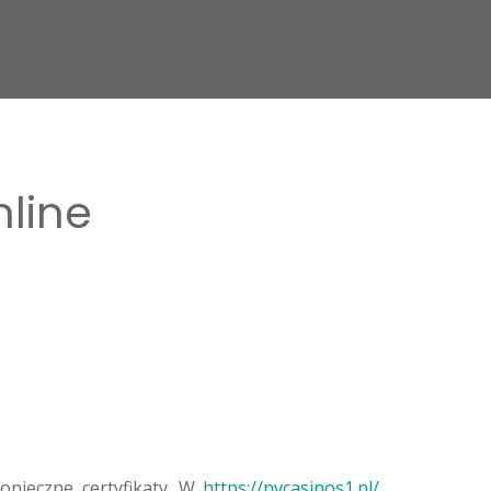
line
onieczne certyfikaty. W
https://nvcasinos1.pl/