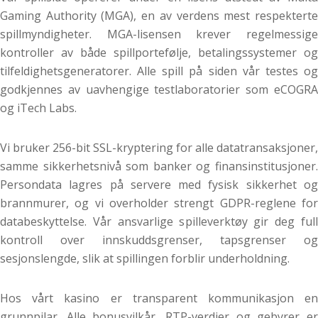
Gaming Authority (MGA), en av verdens mest respekterte
spillmyndigheter. MGA-lisensen krever regelmessige
kontroller av både spillportefølje, betalingssystemer og
tilfeldighetsgeneratorer. Alle spill på siden vår testes og
godkjennes av uavhengige testlaboratorier som eCOGRA
og iTech Labs.
Vi bruker 256-bit SSL-kryptering for alle datatransaksjoner,
samme sikkerhetsnivå som banker og finansinstitusjoner.
Persondata lagres på servere med fysisk sikkerhet og
brannmurer, og vi overholder strengt GDPR-reglene for
databeskyttelse. Vår ansvarlige spilleverktøy gir deg full
kontroll over innskuddsgrenser, tapsgrenser og
sesjonslengde, slik at spillingen forblir underholdning.
Hos vårt kasino er transparent kommunikasjon en
grunnpilar. Alle bonusvilkår, RTP-verdier og gebyrer er