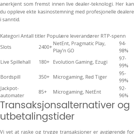
anerkjent som fremst innen live dealer-teknologi. Her kan
du oppleve ekte kasinostemning med profesjonelle dealere
i sanntid.
Kategori Antall titler Populære leverandører RTP-spenn
NetEnt, Pragmatic Play,
94-
Slots
2400+
Play’n GO
98%
97-
Live Spillehall
180+
Evolution Gaming, Ezugi
99%
95-
Bordspill
350+
Microgaming, Red Tiger
99%
Jackpot-
92-
85+
Microgaming, NetEnt
automater
96%
Transaksjonsalternativer og
utbetalingstider
Vi vet at raske og trygge transaksjoner er avgjørende for