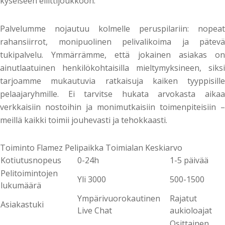
kyseiseen eliittijoukkoon.
Palvelumme nojautuu kolmelle peruspilariin: nopeat
rahansiirrot, monipuolinen pelivalikoima ja pätevä
tukipalvelu. Ymmärrämme, että jokainen asiakas on
ainutlaatuinen henkilökohtaisilla mieltymyksineen, siksi
tarjoamme mukautuvia ratkaisuja kaiken tyyppisille
pelaajaryhmille. Ei tarvitse hukata arvokasta aikaa
verkkaisiin nostoihin ja monimutkaisiin toimenpiteisiin –
meillä kaikki toimii jouhevasti ja tehokkaasti.
Toiminto Flamez Pelipaikka Toimialan Keskiarvo
Kotiutusnopeus
0-24h
1-5 päivää
Pelitoimintojen
Yli 3000
500-1500
lukumäärä
Ympärivuorokautinen
Rajatut
Asiakastuki
Live Chat
aukioloajat
Osittainen