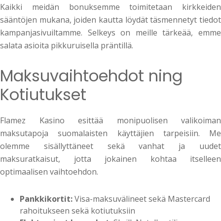
Kaikki meidän bonuksemme toimitetaan kirkkeiden
sääntöjen mukana, joiden kautta löydät täsmennetyt tiedot
kampanjasivuiltamme. Selkeys on meille tärkeää, emme
salata asioita pikkuruisella präntillä.
Maksuvaihtoehdot ning
Kotiutukset
Flamez Kasino esittää monipuolisen valikoiman
maksutapoja suomalaisten käyttäjien tarpeisiin. Me
olemme sisällyttäneet sekä vanhat ja uudet
maksuratkaisut, jotta jokainen kohtaa itselleen
optimaalisen vaihtoehdon.
Pankkikortit:
Visa-maksuvälineet sekä Mastercard
rahoitukseen sekä kotiutuksiin