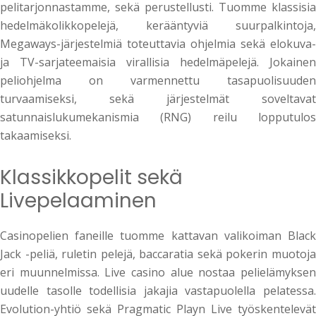
pelitarjonnastamme, sekä perustellusti. Tuomme klassisia
hedelmäkolikkopelejä, kerääntyviä suurpalkintoja,
Megaways-järjestelmiä toteuttavia ohjelmia sekä elokuva-
ja TV-sarjateemaisia virallisia hedelmäpelejä. Jokainen
peliohjelma on varmennettu tasapuolisuuden
turvaamiseksi, sekä järjestelmät soveltavat
satunnaislukumekanismia (RNG) reilu lopputulos
takaamiseksi.
Klassikkopelit sekä
Livepelaaminen
Casinopelien faneille tuomme kattavan valikoiman Black
Jack -peliä, ruletin pelejä, baccaratia sekä pokerin muotoja
eri muunnelmissa. Live casino alue nostaa pelielämyksen
uudelle tasolle todellisia jakajia vastapuolella pelatessa.
Evolution-yhtiö sekä Pragmatic Playn Live työskentelevät