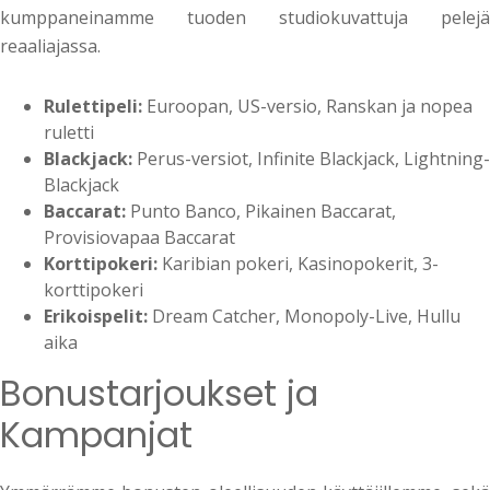
kumppaneinamme tuoden studiokuvattuja pelejä
reaaliajassa.
Rulettipeli:
Euroopan, US-versio, Ranskan ja nopea
ruletti
Blackjack:
Perus-versiot, Infinite Blackjack, Lightning-
Blackjack
Baccarat:
Punto Banco, Pikainen Baccarat,
Provisiovapaa Baccarat
Korttipokeri:
Karibian pokeri, Kasinopokerit, 3-
korttipokeri
Erikoispelit:
Dream Catcher, Monopoly-Live, Hullu
aika
Bonustarjoukset ja
Kampanjat