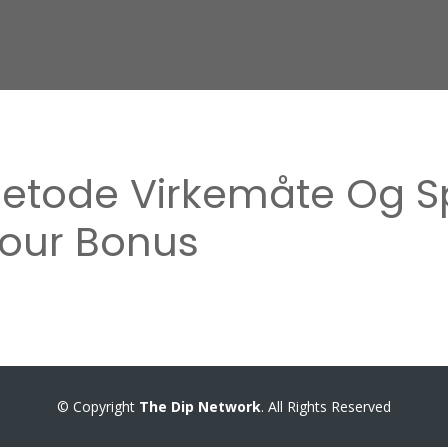
Metode Virkemåte Og Sp
Your Bonus
© Copyright
The Dip Network
. All Rights Reserved