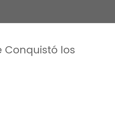
e Conquistó los