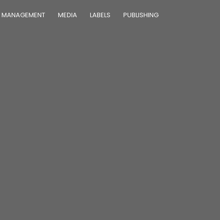
MANAGEMENT
MEDIA
LABELS
PUBLISHING