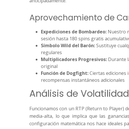
anticipadamente.
Aprovechamiento de Cara
Expediciones de Bombardeo:
Nuestro m
sesión hasta 180 spins gratis acumulativ
Símbolo Wild del Barón:
Sustituye cualq
regulares
Multiplicadores Progresivos:
Durante la
original
Función de Dogfight:
Ciertas ediciones 
recompensas instantáneos adicionales
Análisis de Volatilida
Funcionamos con un RTP (Return to Player) de
media-alta, lo que implica que las gananci
configuración matemática nos hace ideales pa