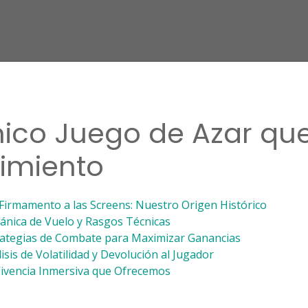
ónico Juego de Azar qu
nimiento
 Firmamento a las Screens: Nuestro Origen Histórico
ánica de Vuelo y Rasgos Técnicas
rategias de Combate para Maximizar Ganancias
isis de Volatilidad y Devolución al Jugador
Vivencia Inmersiva que Ofrecemos