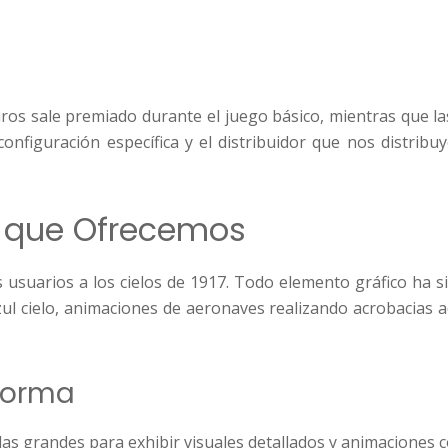
giros sale premiado durante el juego básico, mientras que l
onfiguración específica y el distribuidor que nos distribu
a que Ofrecemos
s usuarios a los cielos de 1917. Todo elemento gráfico ha 
azul cielo, animaciones de aeronaves realizando acrobacias
forma
as grandes para exhibir visuales detallados y animaciones 