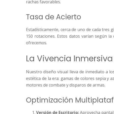
rachas favorables.
Tasa de Acierto
Estadísticamente, cerca de uno de cada tres 
150 rotaciones. Estos datos varían según la c
ofrecemos.
La Vivencia Inmersiv
Nuestro diseño visual lleva de inmediato a lo
estética de la era: gamas de colores sepia y 
motores de combate y disparos de armas.
Optimización Multiplata
Versión de Escritorio:
Aprovecha pantall