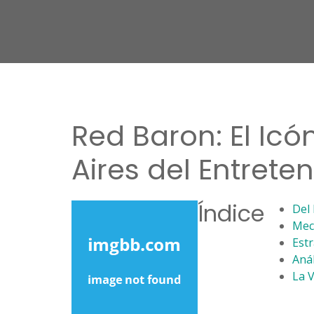
Red Baron: El Ic
Aires del Entrete
Índice
Del
Mec
Est
Anál
La 