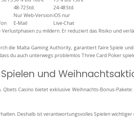
48‑72 Std.
24‑48 Std.
Nur Web‑Version
iOS nur
fon
E‑Mail
Live‑Chat
erlustphasen zu mildern. Er reduziert das Risiko und verlän
durch die Malta Gaming Authority, garantiert faire Spiele un
sodass du auch unterwegs problemlos Three Card Poker spiel
 Spielen und Weihnachtsakt
. Qbets Casino bietet exklusive Weihnachts‑Bonus‑Pakete:
halten. Deshalb ist verantwortungsvolles Spielen wichtiger