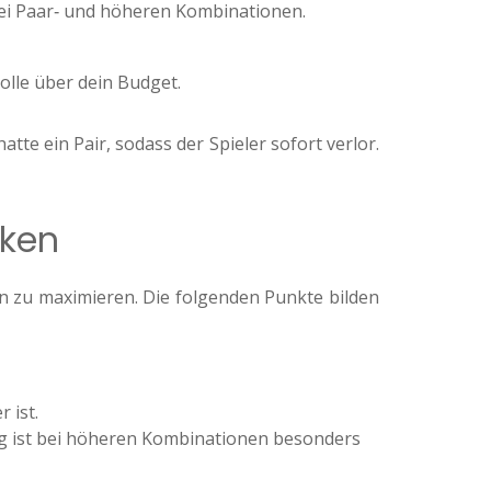
bei Paar‑ und höheren Kombinationen.
rolle über dein Budget.
atte ein Pair, sodass der Spieler sofort verlor.
iken
 zu maximieren. Die folgenden Punkte bilden
 ist.
ung ist bei höheren Kombinationen besonders