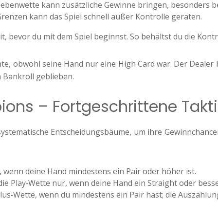
 Nebenwette kann zusätzliche Gewinne bringen, besonders 
Grenzen kann das Spiel schnell außer Kontrolle geraten.
t, bevor du mit dem Spiel beginnst. So behältst du die Kont
Ante, obwohl seine Hand nur eine High Card war. Der Dealer h
 Bankroll geblieben.
ons – Fortgeschrittene Takt
 systematische Entscheidungsbäume, um ihre Gewinnchancen
 wenn deine Hand mindestens ein Pair oder höher ist.
die Play‑Wette nur, wenn deine Hand ein Straight oder besser
Plus‑Wette, wenn du mindestens ein Pair hast; die Auszahl