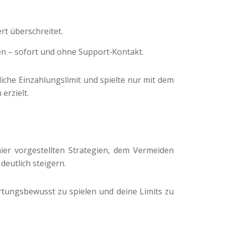
t überschreitet.
en – sofort und ohne Support‑Kontakt.
liche Einzahlungslimit und spielte nur mit dem
erzielt.
hier vorgestellten Strategien, dem Vermeiden
eutlich steigern.
ortungsbewusst zu spielen und deine Limits zu