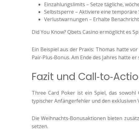
Einzahlungslimits – Setze tägliche, wöc
Selbstsperre – Aktiviere eine temporäre
Verlustwarnungen – Erhalte Benachricht
Did You Know? Qbets Casino ermöglicht es Spi
Ein Beispiel aus der Praxis: Thomas hatte vor
Pair‑Plus‑Bonus. Am Ende des Jahres hatte er s
Fazit und Call‑to‑Acti
Three Card Poker ist ein Spiel, das sowohl 
typischer Anfängerfehler und den exklusiven 
Die Weihnachts‑Bonusaktionen bieten zusätzli
setzen.