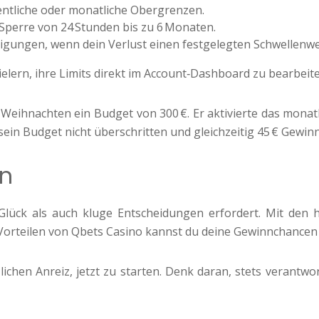
hentliche oder monatliche Obergrenzen.
 Sperre von 24 Stunden bis zu 6 Monaten.
igungen, wenn dein Verlust einen festgelegten Schwellenwer
elern, ihre Limits direkt im Account‑Dashboard zu bearbeit
 Weihnachten ein Budget von 300 €. Er aktivierte das monat
ein Budget nicht überschritten und gleichzeitig 45 € Gewinn 
on
Glück als auch kluge Entscheidungen erfordert. Mit den 
Vorteilen von Qbets Casino kannst du deine Gewinnchancen d
chen Anreiz, jetzt zu starten. Denk daran, stets verantw