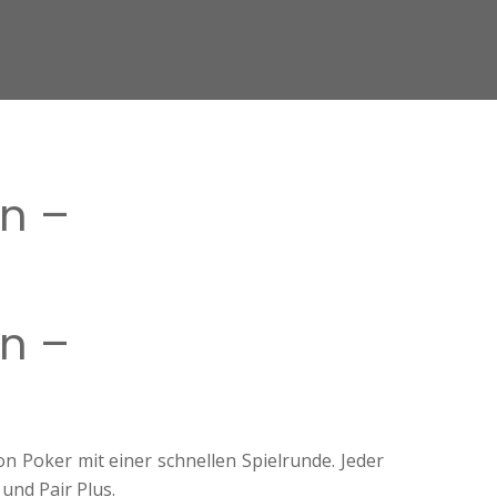
en –
en –
n Poker mit einer schnellen Spielrunde. Jeder
und Pair Plus.