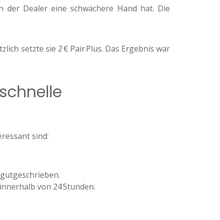
enn der Dealer eine schwächere Hand hat. Die
tzlich setzte sie 2 € Pair Plus. Das Ergebnis war
schnelle
ressant sind:
 gutgeschrieben.
 innerhalb von 24 Stunden.