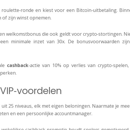
roulette‑ronde en kiest voor een Bitcoin‑uitbetaling. Binne
n of zijn winst opnemen.
en welkomstbonus die ook geldt voor crypto‑stortingen. N
n een minimale inzet van 30x. De bonusvoorwaarden zijn
ale
cashback
‑actie van 10% op verlies van crypto‑spelen,
eperken.
IP‑voordelen
t 25 niveaus, elk met eigen beloningen. Naarmate je meer sp
eten en een persoonlijke accountmanager.
 wekelijkse cashback‑promotie houdt spelers gemotiveerd.