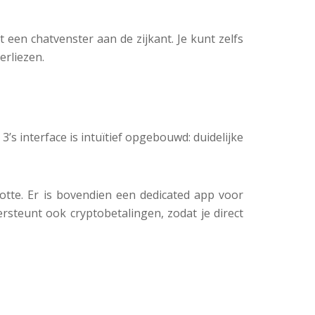
 een chatvenster aan de zijkant. Je kunt zelfs
erliezen.
3’s interface is intuïtief opgebouwd: duidelijke
otte. Er is bovendien een dedicated app voor
ersteunt ook cryptobetalingen, zodat je direct