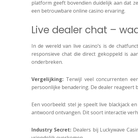
platform geeft bovendien duidelijk aan dat z
een betrouwbare online casino ervaring.
Live dealer chat – wa
In de wereld van live casino’s is de chatfu
responsieve chat die direct gekoppeld is aan
onderbreken.
Vergelijking:
Terwijl veel concurrenten ee
persoonlijke benadering. De dealer reageert 
Een voorbeeld: stel je speelt live blackjack e
antwoord ontvangen. Dit soort interactie verh
Industry Secret:
Dealers bij Luckywave Casin
vriendelijk overkomen.