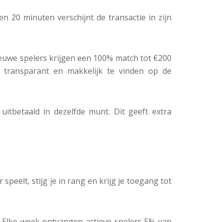
n 20 minuten verschijnt de transactie in zijn
ieuwe spelers krijgen een 100% match tot €200
 transparant en makkelijk te vinden op de
 uitbetaald in dezelfde munt. Dit geeft extra
eelt, stijg je in rang en krijg je toegang tot
 Elke week ontvangen actieve spelers 5% van