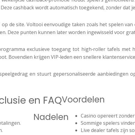
. Deze cashback wordt automatisch toegekend, zonder dat je
op de site. Voltooi eenvoudige taken zoals het spelen van 
en. Deze punten kunnen later worden ingewisseld voor grati
‑programma exclusieve toegang tot high‑roller tafels met 
t. Bovendien krijgen VIP‑leden een snellere klantenservice,
speelgedrag en stuurt gepersonaliseerde aanbiedingen op b
clusie en FAQ
Voordelen
Nadelen
Casino opereert zonder E
talingen.
Sommige spelers vinden
n.
Live dealer tafels zijn 