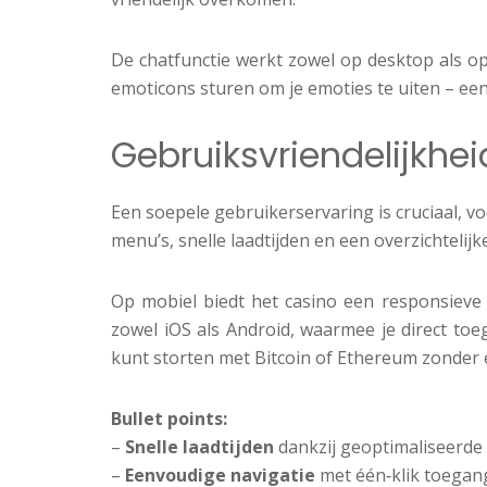
De chatfunctie werkt zowel op desktop als op 
emoticons sturen om je emoties te uiten – een
Gebruiksvriendelijkhe
Een soepele gebruikerservaring is cruciaal, voo
menu’s, snelle laadtijden en een overzichtelijk
Op mobiel biedt het casino een responsieve 
zowel iOS als Android, waarmee je direct toeg
kunt storten met Bitcoin of Ethereum zonder 
Bullet points:
–
Snelle laadtijden
dankzij geoptimaliseerde 
–
Eenvoudige navigatie
met één‑klik toegang 