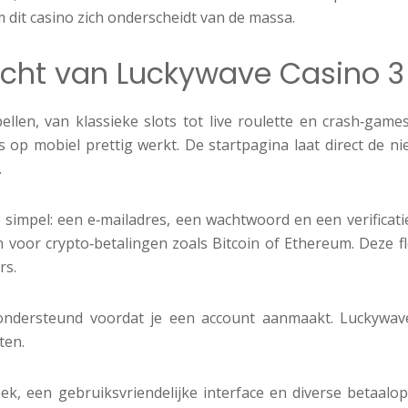
 dit casino zich onderscheidt van de massa.
zicht van Luckywave Casino 3
llen, van klassieke slots tot live roulette en crash‑ga
ls op mobiel prettig werkt. De startpagina laat direct de 
.
simpel: een e‑mailadres, een wachtwoord en een verificati
en voor crypto‑betalingen zoals Bitcoin of Ethereum. Deze fl
rs.
 ondersteund voordat je een account aanmaakt. Luckywav
ten.
, een gebruiksvriendelijke interface en diverse betaalop