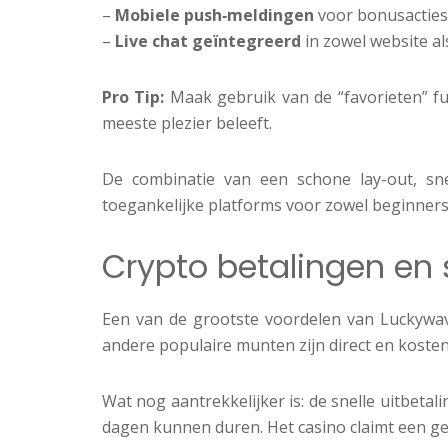
–
Mobiele push‑meldingen
voor bonusacties
–
Live chat geïntegreerd
in zowel website al
Pro Tip:
Maak gebruik van de “favorieten” func
meeste plezier beleeft.
De combinatie van een schone lay-out, sn
toegankelijke platforms voor zowel beginners 
Crypto betalingen en 
Een van de grootste voordelen van Luckywave
andere populaire munten zijn direct en kostenl
Wat nog aantrekkelijker is: de snelle uitbet
dagen kunnen duren. Het casino claimt een gem