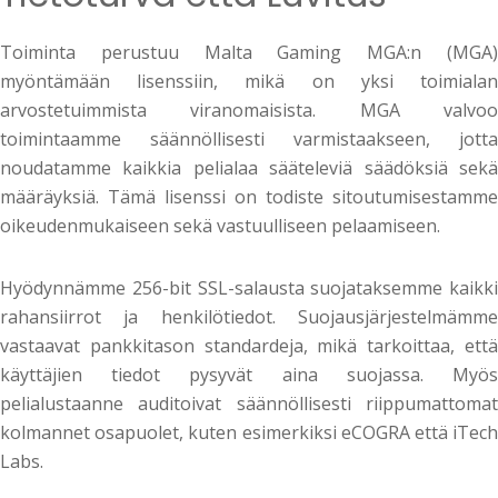
Toiminta perustuu Malta Gaming MGA:n (MGA)
myöntämään lisenssiin, mikä on yksi toimialan
arvostetuimmista viranomaisista. MGA valvoo
toimintaamme säännöllisesti varmistaakseen, jotta
noudatamme kaikkia pelialaa sääteleviä säädöksiä sekä
määräyksiä. Tämä lisenssi on todiste sitoutumisestamme
oikeudenmukaiseen sekä vastuulliseen pelaamiseen.
Hyödynnämme 256-bit SSL-salausta suojataksemme kaikki
rahansiirrot ja henkilötiedot. Suojausjärjestelmämme
vastaavat pankkitason standardeja, mikä tarkoittaa, että
käyttäjien tiedot pysyvät aina suojassa. Myös
pelialustaanne auditoivat säännöllisesti riippumattomat
kolmannet osapuolet, kuten esimerkiksi eCOGRA että iTech
Labs.