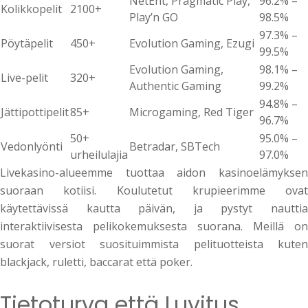
NetEnt, Pragmatic Play,
96.2% –
Kolikkopelit
2100+
Play’n GO
98.5%
97.3% –
Pöytäpelit
450+
Evolution Gaming, Ezugi
99.5%
Evolution Gaming,
98.1% –
Live-pelit
320+
Authentic Gaming
99.2%
94.8% –
Jättipottipelit
85+
Microgaming, Red Tiger
96.7%
50+
95.0% –
Vedonlyönti
Betradar, SBTech
urheilulajia
97.0%
Livekasino-alueemme tuottaa aidon kasinoelämyksen
suoraan kotiisi. Koulutetut krupieerimme ovat
käytettävissä kautta päivän, ja pystyt nauttia
interaktiivisesta pelikokemuksesta suorana. Meillä on
suorat versiot suosituimmista pelituotteista kuten
blackjack, ruletti, baccarat että poker.
Tietoturva että Luvitus