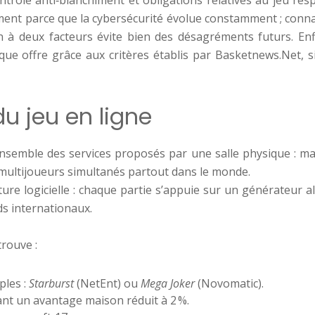
ement parce que la cybersécurité évolue constamment ; conna
on à deux facteurs évite bien des désagréments futurs. En
e offre grâce aux critères établis par Basketnews.Net, s
du jeu en ligne
ensemble des services proposés par une salle physique : mach
 multijoueurs simultanés partout dans le monde.
ture logicielle : chaque partie s’appuie sur un générateur a
s internationaux.
trouve :
ples :
Starburst
(NetEnt) ou
Mega Joker
(Novomatic).
nt un avantage maison réduit à 2 %.