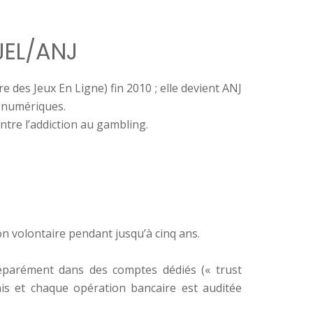
RJEL/ANJ
e des Jeux En Ligne) fin 2010 ; elle devient ANJ
s numériques.
ntre l’addiction au gambling.
on volontaire pendant jusqu’à cinq ans.
séparément dans des comptes dédiés (« trust
ais et chaque opération bancaire est auditée