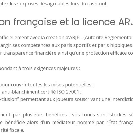
itez les surprises désagréables lors du cash‑out.
tion française et la licence A
fficiellement avec la création d’ARJEL (Autorité Réglementair
élargir ses compétences aux paris sportifs et paris hippique
r transparence financière ainsi qu’une protection efficace co
ondant à trois exigences majeures :
pour couvrir toutes les mises potentielles ;
anti‑blanchiment certifié ISO 27001 ;
exclusion” permettant aux joueurs souscrivant une interdicti
tement par plusieurs bénéfices : vos fonds sont stockés 
que bénéficie alors d’un médiateur nommé par l’État franç
ité fiscale.