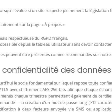
orsqu’il évalue si un site respecte pleinement la législation f
 clairement sur la page « À propos ».
ais respectueuse du RGPD français.
accessible depuis le tableau utilisateur sans devoir contacter 
itères peuvent être présentés comme recommandés sur notre
t confidentialité des données
urd’hui le socle fondamental sur lequel repose toute confia
SL/TLS avec chiffrement AES‑256 bits afin que chaque échang
nes menés chaque trimestre permettent également de certi
mmandé — la création d’un mot de passe long (>12 caractè
ification à deux facteurs envoyée via SMS ou applicati