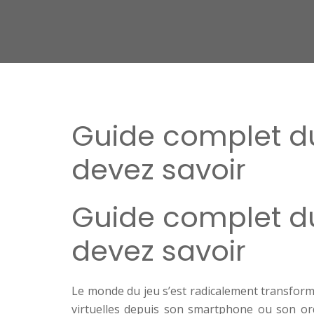
Guide complet du
devez savoir
Guide complet du
devez savoir
Le monde du jeu s’est radicalement transformé
virtuelles depuis son smartphone ou son ord