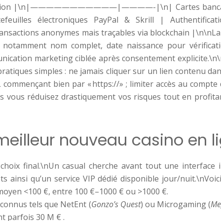
ription |\n|———————————|————-|\n| Cartes bancaire
feuilles électroniques PayPal & Skrill | Authentificat
actions anonymes mais traçables via blockchain |\n\nLa pol
 notamment nom complet, date naissance pour vérificati
nication marketing ciblée après consentement explicite.\n
ratiques simples : ne jamais cliquer sur un lien contenu da
RL commençant bien par « https://» ; limiter accès au compt
 vous réduisez drastiquement vos risques tout en profit
 meilleur nouveau casino en l
choix final.\nUn casual cherche avant tout une interface
ts ainsi qu’un service VIP dédié disponible jour/nuit.\nVoic
 moyen <100 €, entre 100 €–1000 € ou >1000 €.
econnus tels que NetEnt (
Gonzo’s Quest
) ou Microgaming (
Me
t parfois 30 M € .