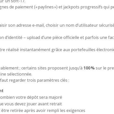
ur un soft‑17.
gnes de paiement (« paylines ») et jackpots progressifs qui 
saisir son adresse e‑mail, choisir un nom d’utilisateur sécuri
ion d’identité – upload d’une pièce officielle et parfois une fa
être réalisé instantanément grâce aux portefeuilles électron
ablement ; certains sites proposent jusqu’à
100 %
sur le pr
ne sélectionnée.
faut regarder trois paramètres clés :
nt
combien votre dépôt sera majoré
 vous devez jouer avant retrait
être retirée après avoir rempli les exigences