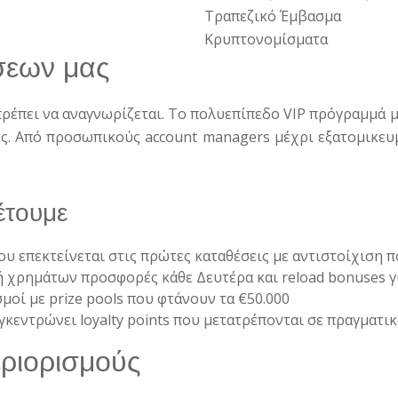
Τραπεζικό Έμβασμα
Κρυπτονομίσματα
σεων μας
πρέπει να αναγνωρίζεται. Το πολυεπίπεδο VIP πρόγραμμά 
ες. Από προσωπικούς account managers μέχρι εξατομικευμ
έτουμε
υ επεκτείνεται στις πρώτες καταθέσεις με αντιστοίχιση
 χρημάτων προσφορές κάθε Δευτέρα και reload bonuses γι
οί με prize pools που φτάνουν τα €50.000
κεντρώνει loyalty points που μετατρέπονται σε πραγματι
ριορισμούς