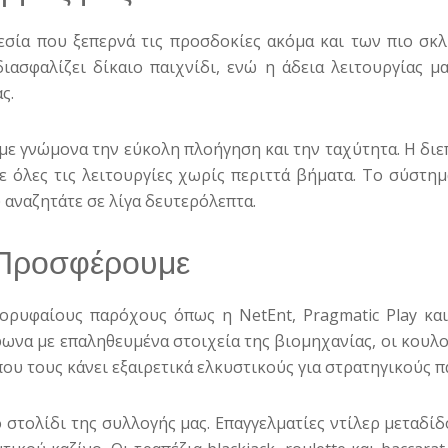
εσία που ξεπερνά τις προσδοκίες ακόμα και των πιο σκ
διασφαλίζει δίκαιο παιχνίδι, ενώ η άδεια λειτουργίας μ
ς.
 με γνώμονα την εύκολη πλοήγηση και την ταχύτητα. Η δι
ε όλες τις λειτουργίες χωρίς περιττά βήματα. Το σύστημ
 αναζητάτε σε λίγα δευτερόλεπτα.
 Προσφέρουμε
ορυφαίους παρόχους όπως η NetEnt, Pragmatic Play και
μφωνα με επαληθευμένα στοιχεία της βιομηχανίας, οι κου
ου τους κάνει εξαιρετικά ελκυστικούς για στρατηγικούς πα
ο στολίδι της συλλογής μας. Επαγγελματίες ντίλερ μεταδ