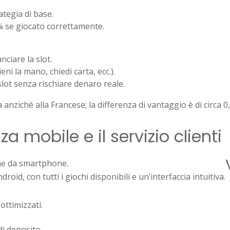
ategia di base.
 % se giocato correttamente.
nciare la slot.
eni la mano, chiedi carta, ecc.).
 slot senza rischiare denaro reale.
nziché alla Francese; la differenza di vantaggio è di circa 0,
a mobile e il servizio clienti
ne da smartphone.
oid, con tutti i giochi disponibili e un’interfaccia intuitiva.
ottimizzati.
di deposito.