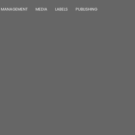
MANAGEMENT
MEDIA
LABELS
PUBLISHING