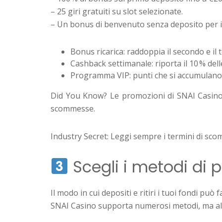
– 25 giri gratuiti su slot selezionate.
– Un bonus di benvenuto senza deposito per i 
Bonus ricarica: raddoppia il secondo e il 
Cashback settimanale: riporta il 10 % delle
Programma VIP: punti che si accumulano 
Did You Know? Le promozioni di SNAI Casino 
scommesse.
Industry Secret: Leggi sempre i termini di sc
Scegli i metodi di 
Il modo in cui depositi e ritiri i tuoi fondi può
SNAI Casino supporta numerosi metodi, ma alcun