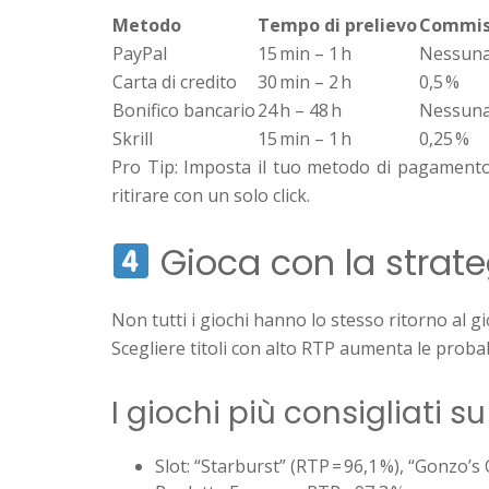
Metodo
Tempo di prelievo
Commis
PayPal
15 min – 1 h
Nessun
Carta di credito
30 min – 2 h
0,5 %
Bonifico bancario
24 h – 48 h
Nessun
Skrill
15 min – 1 h
0,25 %
Pro Tip: Imposta il tuo metodo di pagamento p
ritirare con un solo click.
Gioca con la strateg
Non tutti i giochi hanno lo stesso ritorno al g
Scegliere titoli con alto RTP aumenta le probabi
I giochi più consigliati 
Slot: “Starburst” (RTP = 96,1 %), “Gonzo’s 