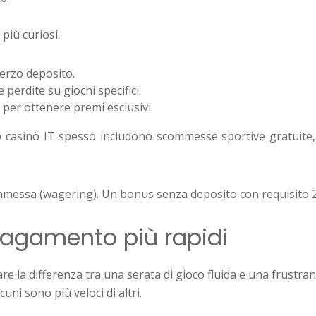
più curiosi.
terzo deposito.
 perdite su giochi specifici.
per ottenere premi esclusivi.
casinò IT spesso includono scommesse sportive gratuite, u
ommessa (wagering). Un bonus senza deposito con requisito 2
pagamento più rapidi
 fare la differenza tra una serata di gioco fluida e una frustran
i sono più veloci di altri.