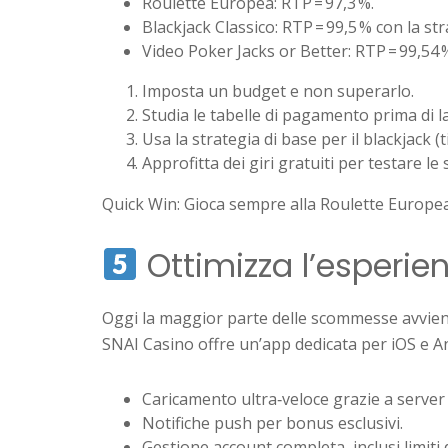
Roulette Europea: RTP = 97,3 %.
Blackjack Classico: RTP = 99,5 % con la str
Video Poker Jacks or Better: RTP = 99,54
Imposta un budget e non superarlo.
Studia le tabelle di pagamento prima di la
Usa la strategia di base per il blackjack (ti
Approfitta dei giri gratuiti per testare le
Quick Win: Gioca sempre alla Roulette Europea a
Ottimizza l’esperienz
Oggi la maggior parte delle scommesse avvie
SNAI Casino offre un’app dedicata per iOS e Andr
Caricamento ultra‑veloce grazie a server 
Notifiche push per bonus esclusivi.
Gestione account completa, inclusi limiti 